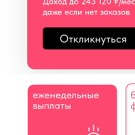
Доход до 243 120 ₽/ме
даже если нет заказов
Откликнуться
еженедельные
выплаты