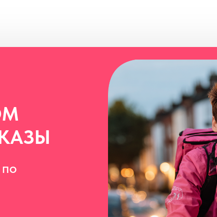
ОМ
АКАЗЫ
 по