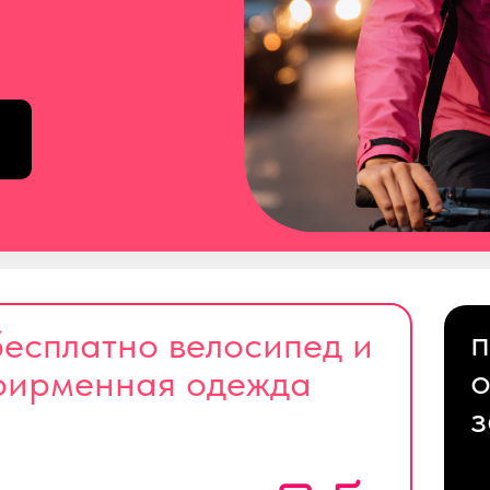
с
п
бесплатно велосипед и
о
фирменная одежда
з