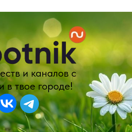
еств и каналов с
 в твое городе!