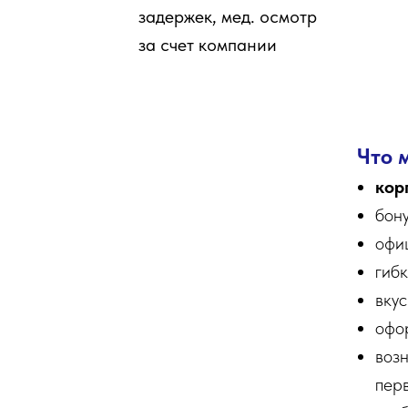
задержек, мед. осмотр
за счет компании
Что 
кор
бон
офи
гиб
вкус
офо
возн
пер