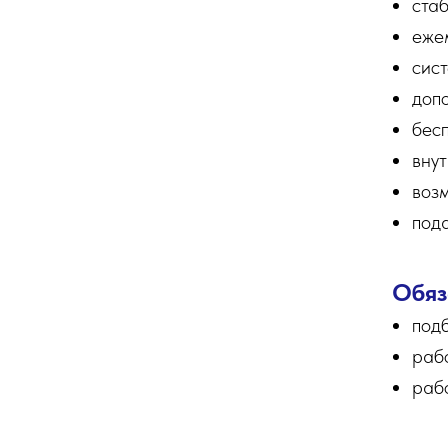
стаб
еже
сист
доп
бес
вну
воз
пода
Обяз
подб
раб
рабо