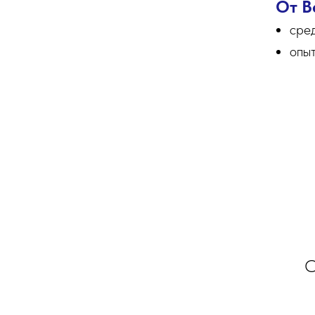
От В
сре
опыт
С