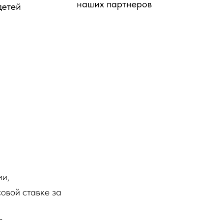
наших партнеров
детей
ии,
овой ставке за